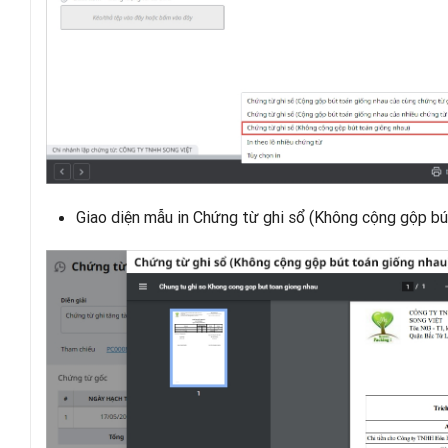
Giao diện mẫu in Chứng từ ghi sổ (Không cộng gộp bút