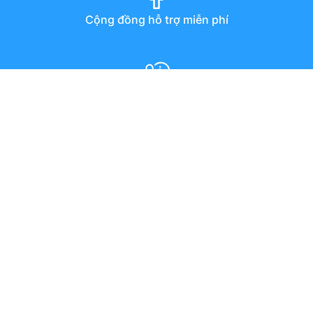
Cộng đồng hỗ trợ miễn phí
Diễn đàn
Hướng dẫn qua youtube
Chat trực tuyến
Email