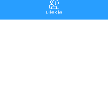
Diễn đàn
Hướng dẫn qua youtube
Chat trực tuyến
Email
Copyright © 1994–2025 MISA JSC. All rights reserved.
Chính sách bảo vệ dữ liệu cá nhân