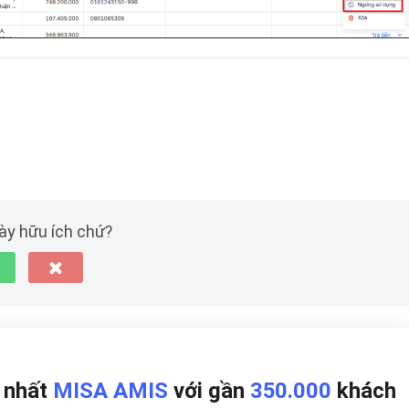
này hữu ích chứ?
p nhất
MISA AMIS
với gần
350.000
khách