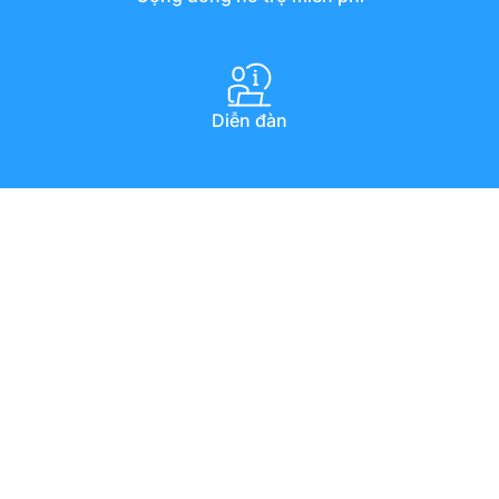
Diễn đàn
Hướng dẫn qua youtube
Chat trực tuyến
Email