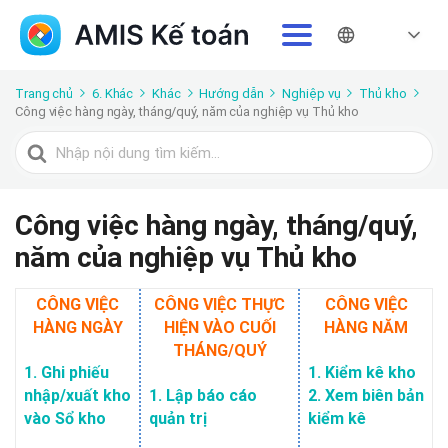
Trang chủ
6. Khác
Khác
Hướng dẫn
Nghiệp vụ
Thủ kho
Công việc hàng ngày, tháng/quý, năm của nghiệp vụ Thủ kho
Tìm
kiếm
cho
Công việc hàng ngày, tháng/quý,
năm của nghiệp vụ Thủ kho
CÔNG VIỆC
CÔNG VIỆC THỰC
CÔNG VIỆC
HÀNG NGÀY
HIỆN VÀO CUỐI
HÀNG NĂM
THÁNG/QUÝ
1. Ghi phiếu
1. Kiểm kê kho
nhập/xuất kho
1. Lập báo cáo
2. Xem biên bản
vào Sổ kho
quản trị
kiểm kê