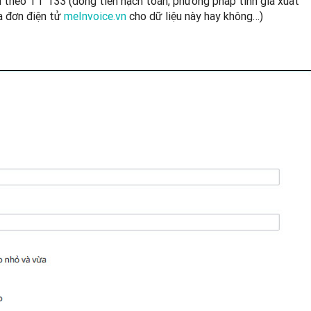
cũ theo TT 133 (đồng tiền hạch toán, phương pháp tính giá xuất
a đơn điện tử
meInvoice.vn
cho dữ liệu này hay không…)