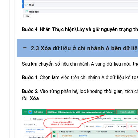
: Nhấn
Bước 4
Thực hiện\Lấy và giữ nguyên trạng th
2.3 Xóa dữ liệu ở chi nhánh A bên dữ li
Sau khi chuyển số liệu chi nhánh A sang dữ liệu mới, th
: Chọn làm việc trên chi nhánh A ở dữ liệu kế to
Bước 1
: Vào từng phân hệ, lọc khoảng thời gian, tích 
Bước 2
rồi
Xóa