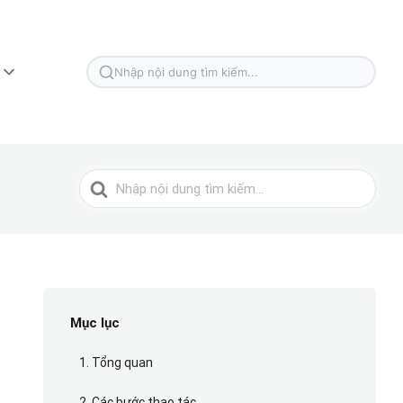
Tìm
kiếm
cho
Tìm
kiếm
cho
Mục lục
1. Tổng quan
2. Các bước thao tác