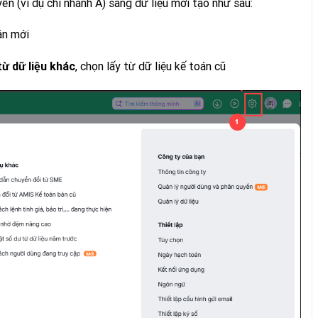
ển (ví dụ chi nhánh A) sang dữ liệu mới tạo như sau:
oán mới
, chọn lấy từ dữ liệu kế toán cũ
từ dữ liệu khác