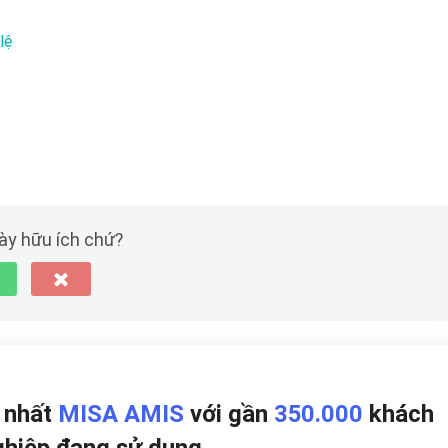
lệ
này hữu ích chứ?
p nhất
MISA AMIS
với gần
350.000
khách
ghiệp đang
sử dụng