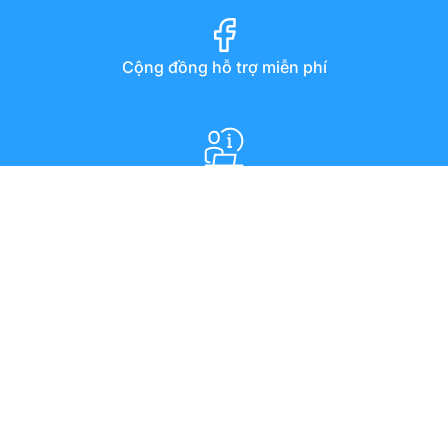
Cộng đồng hỗ trợ miễn phí
Diễn đàn
Hướng dẫn qua youtube
Chat trực tuyến
Email