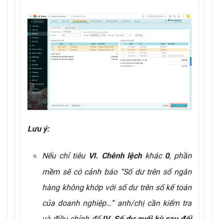
Lưu ý:
Nếu chỉ tiêu
khác
, phần
VI. Chênh lệch
0
mềm sẽ có cảnh báo “Số dư trên sổ ngân
hàng không khớp với số dư trên sổ kế toán
của doanh nghiệp…” anh/chị cần kiểm tra
và điều chỉnh để
IV. Số dư cuối kỳ sau đối