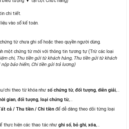
 biểu tượng ▼ tại cột Chức năng)
n chi tiết.
iệu vào sổ kế toán.
 chứng từ chưa ghi sổ hoặc theo quyền người dùng.
h một chứng từ mới với thông tin tương tự (Trừ các loại
ệm chi, Thu tiền gửi từ khách hàng, Thu tiền gửi từ khách
i nộp bảo hiểm, Chi tiền gửi trả lương)
u/chi theo từ khóa như
,
,
,…
số chứng từ
đối tượng
diễn giải
,
,
,…
hời gian
đối tượng
loại chứng từ
để dễ dàng theo dõi từng loại
ất cả / Thu tiền / Chi tiền
ể thực hiện các thao tác như
,
,
,…
ghi sổ
bỏ ghi
xóa