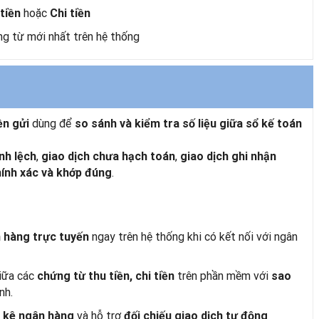
hoặc
tiền
Chi tiền
ng từ mới nhất trên hệ thống
dùng để
ền gửi
so sánh và kiểm tra số liệu giữa sổ kế toán
,
,
nh lệch
giao dịch chưa hạch toán
giao dịch ghi nhận
.
ính xác và khớp đúng
ngay trên hệ thống khi có kết nối với ngân
n hàng trực tuyến
iữa các
trên phần mềm với
chứng từ thu tiền, chi tiền
sao
nh.
và hỗ trợ
o kê ngân hàng
đối chiếu giao dịch tự động