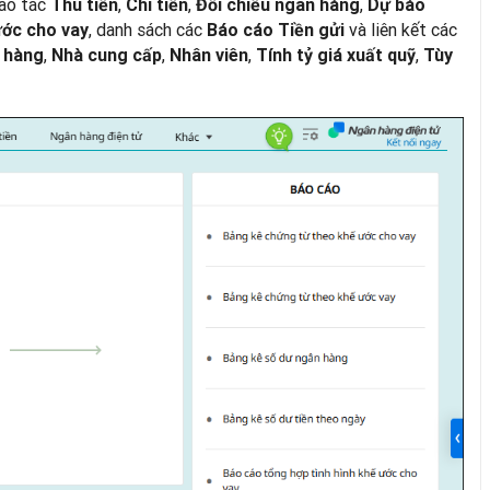
ao tác
,
,
,
Thu tiền
Chi tiền
Đối chiếu ngân hàng
Dự báo
,
danh sách các
và liên kết các
ước cho vay
Báo cáo Tiền gửi
,
,
,
,
 hàng
Nhà cung cấp
Nhân viên
Tính tỷ giá xuất quỹ
Tùy