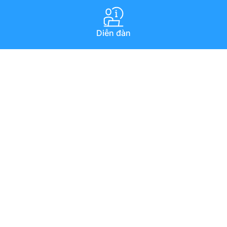
Diễn đàn
Hướng dẫn qua youtube
Chat trực tuyến
Email
Copyright © 1994–2025 MISA JSC. All rights reserved.