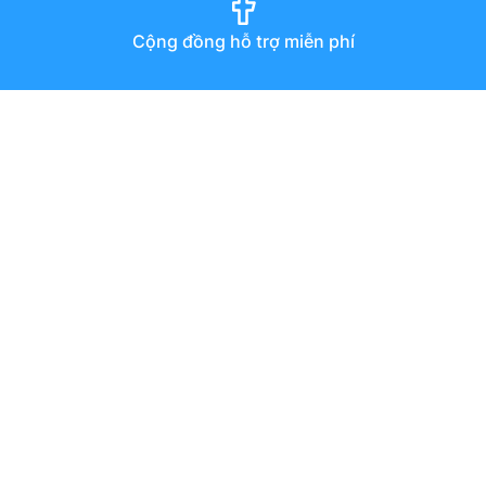
Cộng đồng hỗ trợ miễn phí
Diễn đàn
Hướng dẫn qua youtube
Chat trực tuyến
Email