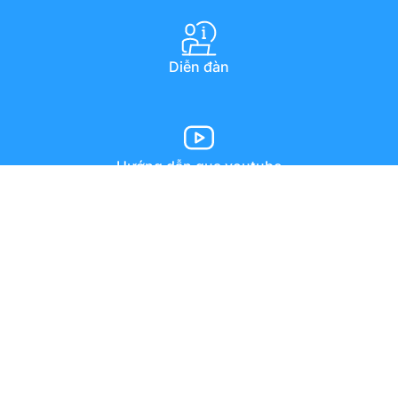
Diễn đàn
Hướng dẫn qua youtube
Chat trực tuyến
Email
Copyright © 1994–2025 MISA JSC. All rights reserved.