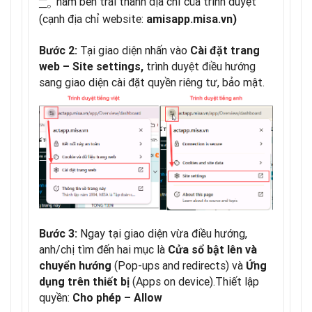
nằm bên trái thanh địa chỉ của trình duyệt
─
○
(cạnh địa chỉ website:
amisapp.misa.vn)
Tại giao diện nhấn vào
Bước 2:
Cài đặt trang
trình duyệt điều hướng
web – Site settings,
sang giao diện cài đặt quyền riêng tư, bảo mật.
Ngay tại giao diện vừa điều hướng,
Bước 3:
anh/chị tìm đến hai mục là
Cửa sổ bật lên và
(Pop-ups and redirects) và
chuyển hướng
Ứng
(Apps on device).Thiết lập
dụng trên thiết bị
quyền:
Cho phép – Allow