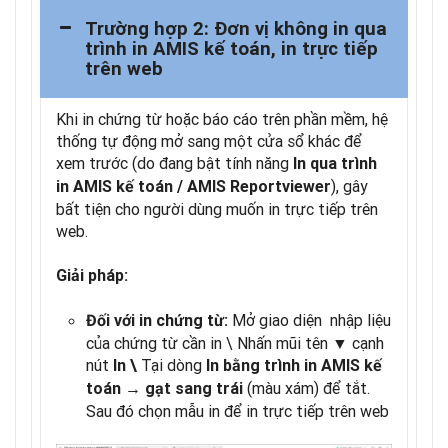
Trường hợp 2: Đơn vị không in qua
trình in AMIS kế toán, in trực tiếp
trên web
Khi in chứng từ hoặc báo cáo trên phần mềm, hệ
thống tự động mở sang một cửa sổ khác để
xem trước (do đang bật tính năng
In qua trình
), gây
in AMIS kế toán / AMIS Reportviewer
bất tiện cho người dùng muốn in trực tiếp trên
web.
Giải pháp:
Mở giao diện nhập liệu
Đối với in chứng từ:
của chứng từ cần in \ Nhấn mũi tên
▼
cạnh
nút
Tại dòng
In \
In bằng trình in AMIS kế
→
(màu xám) để tắt.
toán
gạt sang trái
Sau đó chọn mẫu in để in trực tiếp trên web